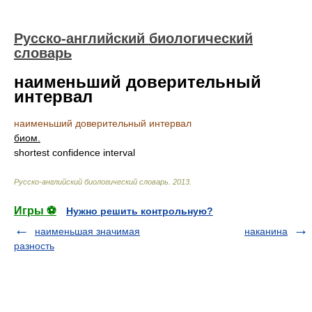
Русско-английский биологический
словарь
наименьший доверительный
интервал
наименьший доверительный интервал
биом.
shortest confidence interval
Русско-английский биологический словарь
.
2013
.
Игры ⚽
Нужно решить контрольную?
наименьшая значимая
наканина
разность